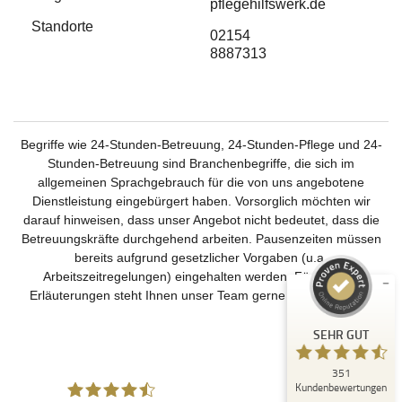
pflegehilfswerk.de
Standorte
02154
8887313
Begriffe wie 24-Stunden-Betreuung, 24-Stunden-Pflege und 24-
Stunden-Betreuung sind Branchenbegriffe, die sich im
Kundenbewertungen und Erfahrungen zu
Deutsches Pflegehilfswerk
allgemeinen Sprachgebrauch für die von uns angebotene
Dienstleistung eingebürgert haben. Vorsorglich möchten wir
SEHR GUT
%
99
darauf hinweisen, dass unser Angebot nicht bedeutet, dass die
Betreuungskräfte durchgehend arbeiten. Pausenzeiten müssen
Empfehlungen auf
ProvenExpert.com
bereits aufgrund gesetzlicher Vorgaben (u.a.
5,00
/
4,51
Arbeitszeitregelungen) eingehalten werden. Für weitere
Erläuterungen steht Ihnen unser Team gerne zur Verfügung.
237
114
Bewertungen auf
3
Bewertungen von
SEHR GUT
ProvenExpert.com
anderen Quellen
351
Blick aufs ProvenExpert-Profil werfen
Kundenbewertungen