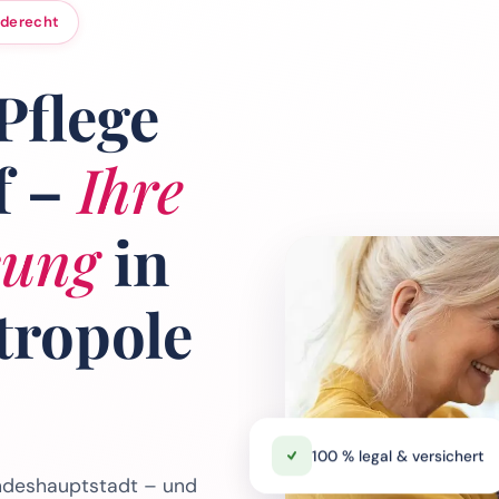
nderecht
Pflege
f –
Ihre
sung
in
tropole
100 % legal & versichert
andeshauptstadt – und