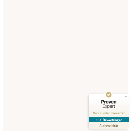
Kundenbewertungen und Erfahrungen zu
Deutsches Pflegehilfswerk
SEHR GUT
%
99
Empfehlungen auf
ProvenExpert.com
5,00
/
4,51
237
114
Bewertungen auf
3
Bewertungen von
ProvenExpert.com
anderen Quellen
Von Kunden bewertet
Blick aufs ProvenExpert-Profil werfen
351
Bewertungen
30.07.2026
Authentizität