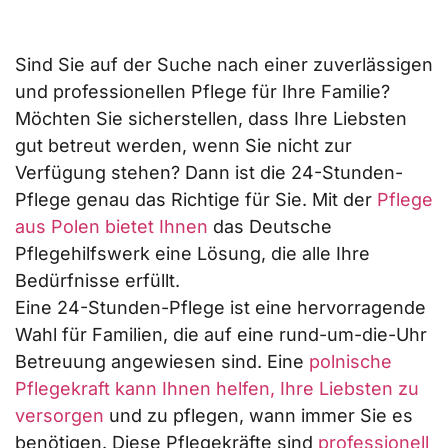
Sind Sie auf der Suche nach einer zuverlässigen
und professionellen Pflege für Ihre Familie?
Möchten Sie sicherstellen, dass Ihre Liebsten
gut betreut werden, wenn Sie nicht zur
Verfügung stehen? Dann ist die 24-Stunden-
Pflege genau das Richtige für Sie. Mit der
Pflege
aus Polen bietet Ihnen
das Deutsche
Pflegehilfswerk eine Lösung, die alle Ihre
Bedürfnisse erfüllt.
Eine 24-Stunden-Pflege ist eine hervorragende
Wahl für Familien, die auf eine rund-um-die-Uhr
Kundenbewertungen und Erfahrungen zu
Betreuung angewiesen sind. Eine
polnische
Deutsches Pflegehilfswerk
Pflegekraft kann Ihnen helfen, Ihre Liebsten zu
SEHR GUT
%
99
versorgen
und zu pflegen, wann immer Sie es
Empfehlungen auf
benötigen. Diese Pflegekräfte sind
professionell