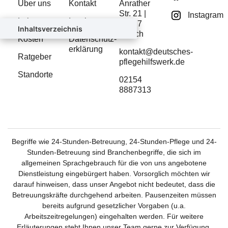
Über uns
Kontakt
Anrather
Str. 21 |
Instagram
Leistungen
Imprint
47877
Inhaltsverzeichnis
Willich
Kosten
Datenschutz­
erklärung
kontakt@deutsches-
Ratgeber
pflegehilfswerk.de
Standorte
02154
8887313
Begriffe wie 24-Stunden-Betreuung, 24-Stunden-Pflege und 24-
Stunden-Betreuung sind Branchenbegriffe, die sich im
allgemeinen Sprachgebrauch für die von uns angebotene
Dienstleistung eingebürgert haben. Vorsorglich möchten wir
darauf hinweisen, dass unser Angebot nicht bedeutet, dass die
Betreuungskräfte durchgehend arbeiten. Pausenzeiten müssen
bereits aufgrund gesetzlicher Vorgaben (u.a.
Arbeitszeitregelungen) eingehalten werden. Für weitere
Erläuterungen steht Ihnen unser Team gerne zur Verfügung.