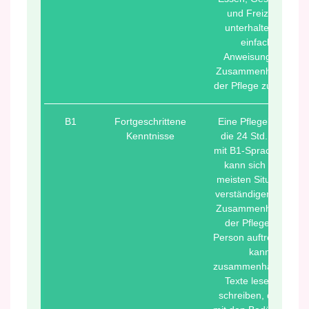
und Freizeit zu
unterhalten und
einfache
Anweisungen im
Zusammenhang mit
der Pflege zu geben.
B1
Fortgeschrittene
Eine Pflegekraft für
Kenntnisse
die 24 Std. Pflege
mit B1-Sprachniveau
kann sich in den
meisten Situationen
verständigen, die im
Zusammenhang mit
der Pflege einer
Person auftreten. Sie
kann
zusammenhängende
Texte lesen und
schreiben, die sich