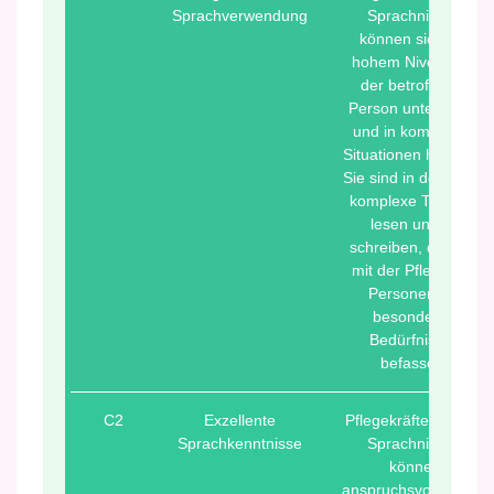
Sprachverwendung
Sprachniveau
können sich auf
hohem Niveau mit
der betroffenen
Person unterhalten
und in komplexen
Situationen handeln.
Sie sind in der Lage,
komplexe Texte zu
lesen und zu
schreiben, die sich
mit der Pflege von
Personen mit
besonderen
Bedürfnissen
befassen.
C2
Exzellente
Pflegekräfte mit C2-
Sprachkenntnisse
Sprachniveau
können
anspruchsvolle Texte