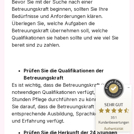
Bevor Sie mit der Suche nach einer
Betreuungskraft beginnen, sollten Sie Ihre
Bedürfnisse und Anforderungen klären.
Überlegen Sie, welche Aufgaben die
Betreuungskraft übernehmen soll, welche
Qualifikationen sie haben sollte und wie viel Sie
bereit sind zu zahlen.
Kundenbewertungen und Erfahrungen zu
Deutsches Pflegehilfswerk
SEHR GUT
%
99
Prüfen Sie die Qualifikationen der
Empfehlungen auf
Betreuungskraft
ProvenExpert.com
5,00
/
4,51
Es ist wichtig, dass die Betreuungskraft über die
notwendigen Qualifikationen verfügt, um eine 24
237
114
Stunden Pflege durchführen zu können. Achten
Bewertungen auf
3
Bewertungen von
SEHR GUT
ProvenExpert.com
Sie darauf, dass die Betreuungskraft über eine
anderen Quellen
entsprechende Ausbildung, Sprachkenntnisse
351
Blick aufs ProvenExpert-Profil werfen
und Erfahrung verfügt.
Kundenbewertungen
30.07.2026
Authentizität
Prüfen Sie die Herkunft der 24 Stunden