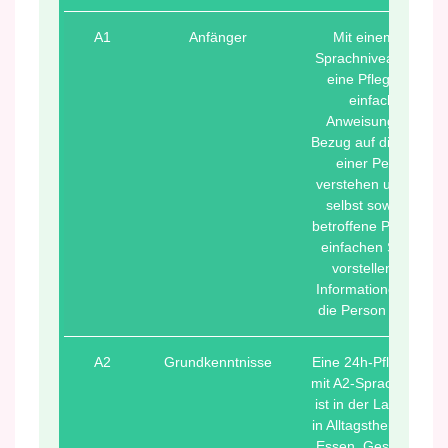
A1
Anfänger
Mit einem A1-
Sprachniveau kann
eine Pflegekraft
einfache
Anweisungen in
Bezug auf die Pflege
einer Person
verstehen und sich
selbst sowie die
betroffene Person in
einfachen Sätzen
vorstellen und
Informationen über
die Person geben.
A2
Grundkenntnisse
Eine 24h-Pflegekraft
mit A2-Sprachniveau
ist in der Lage, sich
in Alltagsthemen wie
Essen, Gesundheit