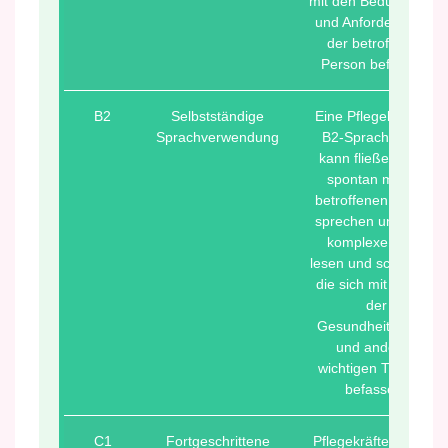
mit den Bedürfnissen
und Anforderungen
der betroffenen
Person befassen.
B2
Selbstständige
Eine Pflegekraft mit
Sprachverwendung
B2-Sprachniveau
kann fließend und
spontan mit der
betroffenen Person
sprechen und auch
komplexe Texte
lesen und schreiben,
die sich mit Fragen
der
Gesundheitspflege
und anderen
wichtigen Themen
befassen.
C1
Fortgeschrittene
Pflegekräfte mit C1-