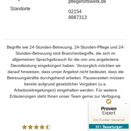
pflegehilfswerk.de
Standorte
02154
8887313
Begriffe wie 24-Stunden-Betreuung, 24-Stunden-Pflege und 24-
Stunden-Betreuung sind Branchenbegriffe, die sich im
Kundenbewertungen und Erfahrungen zu
Deutsches Pflegehilfswerk
allgemeinen Sprachgebrauch für die von uns angebotene
Dienstleistung eingebürgert haben. Vorsorglich möchten wir
SEHR GUT
%
99
darauf hinweisen, dass unser Angebot nicht bedeutet, dass die
Betreuungskräfte durchgehend arbeiten. Pausenzeiten müssen
Empfehlungen auf
ProvenExpert.com
bereits aufgrund gesetzlicher Vorgaben (u.a.
5,00
/
4,51
Arbeitszeitregelungen) eingehalten werden. Für weitere
Erläuterungen steht Ihnen unser Team gerne zur Verfügung.
237
114
Bewertungen auf
3
Bewertungen von
ProvenExpert.com
anderen Quellen
Von Kunden bewertet
Blick aufs ProvenExpert-Profil werfen
351
Bewertungen