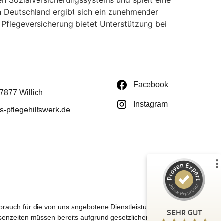
en Sozialversicherungssystems und spielt eine
n Deutschland ergibt sich ein zunehmender
 Pflegeversicherung bietet Unterstützung bei
Kundenbewertungen und Erfahrungen zu
Facebook
Deutsches Pflegehilfswerk
47877 Willich
Instagram
-pflegehilfswerk.de
%
99
SEHR GUT
Empfehlungen auf
ProvenExpert.com
5,00
/
4,51
114
237
3
Bewertungen von
Bewertungen auf
anderen Quellen
ProvenExpert.com
Blick aufs ProvenExpert-Profil werfen
rauch für die von uns angebotene Dienstleistung eingebürgert haben.
SEHR GUT
senzeiten müssen bereits aufgrund gesetzlicher Vorgaben (u.a.