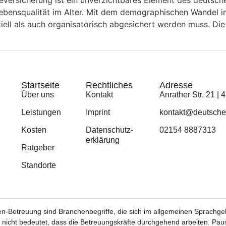
egeversicherung ist ein unverzichtbares Element des deutsch
Lebensqualität im Alter. Mit dem demographischen Wandel i
ziell als auch organisatorisch abgesichert werden muss. Die
Startseite
Rechtliches
Adresse
Über uns
Kontakt
Anrather Str. 21 | 
Leistungen
Imprint
kontakt@deutsches
Kosten
Datenschutz­
02154 8887313
erklärung
Ratgeber
Standorte
n-Betreuung sind Branchenbegriffe, die sich im allgemeinen Sprachgeb
 nicht bedeutet, dass die Betreuungskräfte durchgehend arbeiten. Pau