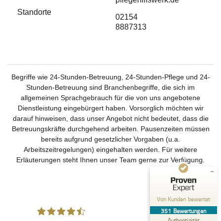
Standorte
02154
8887313
Begriffe wie 24-Stunden-Betreuung, 24-Stunden-Pflege und 24-
Stunden-Betreuung sind Branchenbegriffe, die sich im
Kundenbewertungen und Erfahrungen zu
Deutsches Pflegehilfswerk
allgemeinen Sprachgebrauch für die von uns angebotene
Dienstleistung eingebürgert haben. Vorsorglich möchten wir
SEHR GUT
%
99
darauf hinweisen, dass unser Angebot nicht bedeutet, dass die
Betreuungskräfte durchgehend arbeiten. Pausenzeiten müssen
Empfehlungen auf
ProvenExpert.com
bereits aufgrund gesetzlicher Vorgaben (u.a.
5,00
/
4,51
Arbeitszeitregelungen) eingehalten werden. Für weitere
Erläuterungen steht Ihnen unser Team gerne zur Verfügung.
237
114
Bewertungen auf
3
Bewertungen von
ProvenExpert.com
anderen Quellen
Von Kunden bewertet
Blick aufs ProvenExpert-Profil werfen
351
Bewertungen
30.07.2026
Authentizität