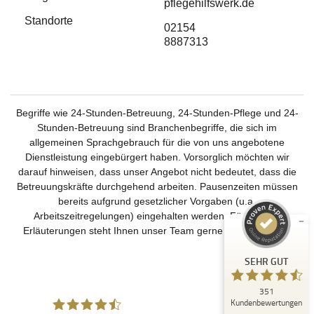
pflegehilfswerk.de
Standorte
02154
8887313
Begriffe wie 24-Stunden-Betreuung, 24-Stunden-Pflege und 24-
Stunden-Betreuung sind Branchenbegriffe, die sich im
Kundenbewertungen und Erfahrungen zu
Deutsches Pflegehilfswerk
allgemeinen Sprachgebrauch für die von uns angebotene
Dienstleistung eingebürgert haben. Vorsorglich möchten wir
SEHR GUT
%
99
darauf hinweisen, dass unser Angebot nicht bedeutet, dass die
Betreuungskräfte durchgehend arbeiten. Pausenzeiten müssen
Empfehlungen auf
ProvenExpert.com
bereits aufgrund gesetzlicher Vorgaben (u.a.
5,00
/
4,51
Arbeitszeitregelungen) eingehalten werden. Für weitere
Erläuterungen steht Ihnen unser Team gerne zur Verfügung.
237
114
Bewertungen auf
3
Bewertungen von
SEHR GUT
ProvenExpert.com
anderen Quellen
351
Blick aufs ProvenExpert-Profil werfen
Kundenbewertungen