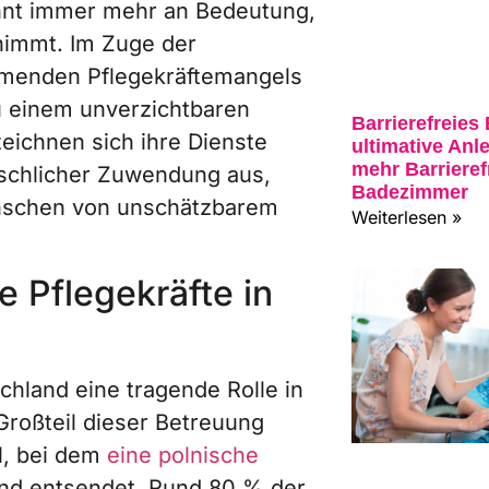
innt immer mehr an Bedeutung,
unimmt. Im Zuge der
menden Pflegekräftemangels
zu einem unverzichtbaren
Barrierefreies
eichnen sich ihre Dienste
ultimative Anle
mehr Barrieref
nschlicher Zuwendung aus,
Badezimmer
enschen von unschätzbarem
Weiterlesen »
e Pflegekräfte in
hland eine tragende Rolle in
roßteil dieser Betreuung
l, bei dem
eine polnische
nd entsendet. Rund 80 % der