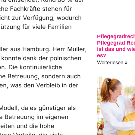
che Fachkräfte stehen für
nicht zur Verfügung, wodurch
ützung für viele Familien
Pflegegradrec
Pflegegrad Re
üller aus Hamburg. Herr Müller,
ist das und wie
es?
, konnte dank der polnischen
Weiterlesen »
n. Die kontinuierliche
che Betreuung, sondern auch
en, was den Verbleib in der
Modell, da es günstiger als
nte Betreuung im eigenen
keiten und die hohe
ere Vorteile, die viele