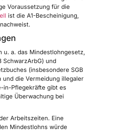
ge Voraussetzung für die
ell
ist die A1-Bescheinigung,
 nachweist.
ngen
 u. a. das Mindestlohngesetz,
3 SchwarzArbG) und
etzbuches (insbesondere SGB
n und die Vermeidung illegaler
-in-Pflegekräfte gibt es
ältige Überwachung bei
der Arbeitszeiten. Eine
nden Mindestlohns würde