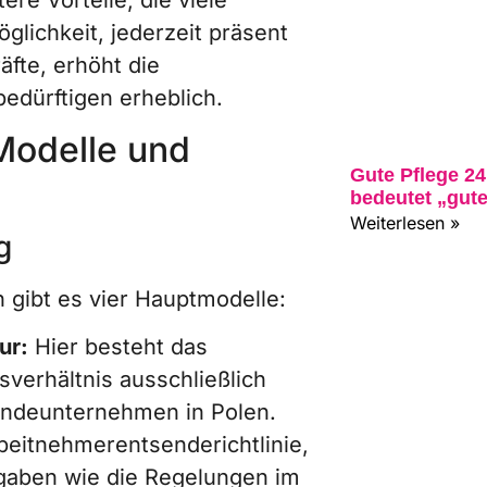
glichkeit, jederzeit präsent
äfte, erhöht die
bedürftigen erheblich.
Modelle und
Gute Pflege 2
bedeutet „gute
Weiterlesen »
g
 gibt es vier Hauptmodelle:
ur:
Hier besteht das
verhältnis ausschließlich
endeunternehmen in Polen.
beitnehmerentsenderichtlinie,
rgaben wie die Regelungen im