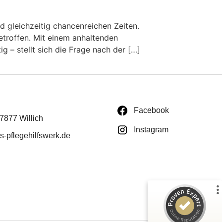
d gleichzeitig chancenreichen Zeiten.
etroffen. Mit einem anhaltenden
 – stellt sich die Frage nach der […]
Kundenbewertungen und Erfahrungen zu
Facebook
Deutsches Pflegehilfswerk
47877 Willich
Instagram
-pflegehilfswerk.de
%
99
SEHR GUT
Empfehlungen auf
ProvenExpert.com
5,00
/
4,51
114
237
3
Bewertungen von
Bewertungen auf
anderen Quellen
ProvenExpert.com