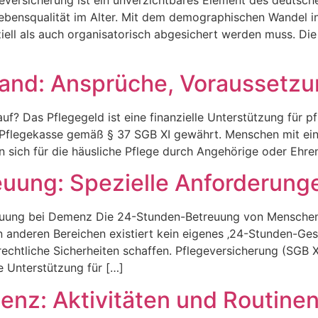
egeversicherung ist ein unverzichtbares Element des deutsch
Lebensqualität im Alter. Mit dem demographischen Wandel i
ziell als auch organisatorisch abgesichert werden muss. Die
land: Ansprüche, Voraussetz
uf? Das Pflegegeld ist eine finanzielle Unterstützung für 
r Pflegekasse gemäß § 37 SGB XI gewährt. Menschen mit ei
n sich für die häusliche Pflege durch Angehörige oder Ehre
uung: Spezielle Anforderung
euung bei Demenz Die 24-Stunden-Betreuung von Menschen 
 anderen Bereichen existiert kein eigenes ‚24-Stunden-Gese
 rechtliche Sicherheiten schaffen. Pflegeversicherung (SGB
le Unterstützung für […]
nz: Aktivitäten und Routinen 